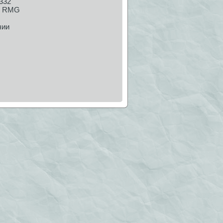
332
RMG
чии