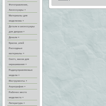
Фототравление,
Аксессуары +
Материалы для
моделизма +
Детали и аксессуары
для диорам +
Декали +
Краска ,клей
Расходные
материалы +
Скотч, маски для
окрашивания +
Радиоуправляемые
модели +
Инструменты +
Аэрография +
Рабочее место
моделиста +
Литература +