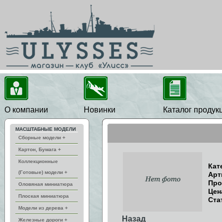
О компании
Новинки
Каталог продук
МАСШТАБНЫЕ МОДЕЛИ
Сборные модели +
Картон, Бумага +
Коллекционные
Кат
(Готовые) модели +
Арт
Про
Оловяная миниатюра
Цен
Плоская миниатюра
Ста
Модели из дерева +
Назад
Железные дороги +