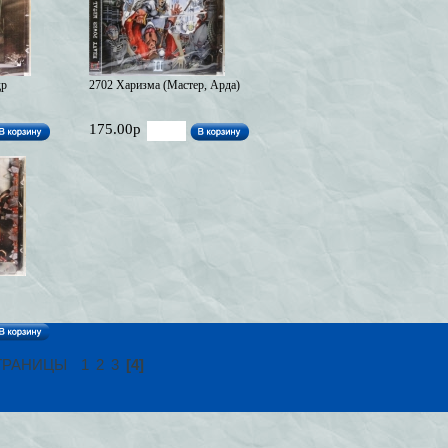
др
2702 Харизма (Мастер, Арда)
175.00р
ТРАНИЦЫ
1
2
3
[4]