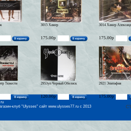
ж
3015 Хамер
3014 Хамер Алексан
175.00р
175.00р
нтр Тяжести
2953уп Черный Обелиск
2921 Эпитафия
120.00р
175.00р
.ru
агазин-клуб "Ulysses" сайт www.ulysses77.ru c 2013
С