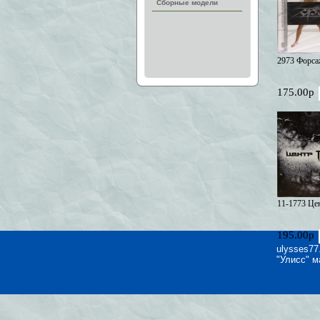
Сборные модели
2973 Форса
175.00р
11-1773 Це
195.00р
ulysses77
"Улисс" м