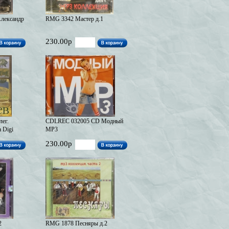
лександр
RMG 3342 Мастер д.1
230.00р
ег.
CDLREC 032005 CD Модный
 Digi
MP3
230.00р
2
RMG 1878 Песняры д.2