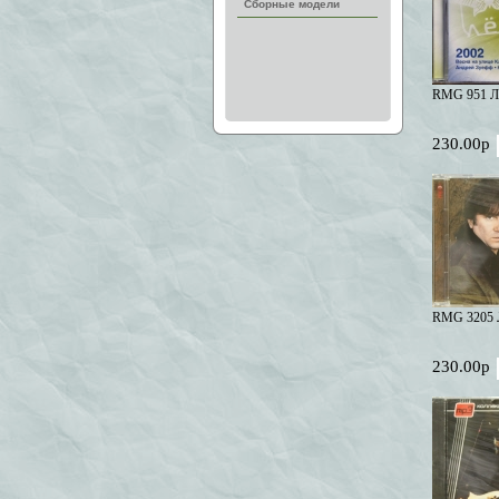
Сборные модели
RMG 951 Ле
230.00р
RMG 3205 
230.00р