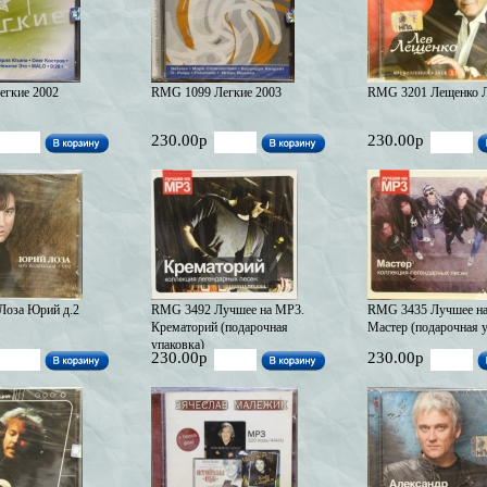
гкие 2002
RMG 1099 Легкие 2003
RMG 3201 Лещенко Л
230.00р
230.00р
Лоза Юрий д.2
RMG 3492 Лучшее на MP3.
RMG 3435 Лучшее н
Крематорий (подарочная
Мастер (подарочная у
упаковка)
230.00р
230.00р