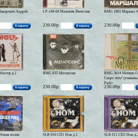
акаревич Андрей
СР-149-04 Малежик Вячеслав
RMG 1801 Маршал А
230.00р
230.00р
астер д.2
RMG 835 Мегаполис
RMG 3614 Митяев Ол
Скоро лето! (упаковка
Pack)
230.00р
230.00р
Новая волна
SLR 010 CD1 Ном д.1
SLR 011 CD2 Ном д.