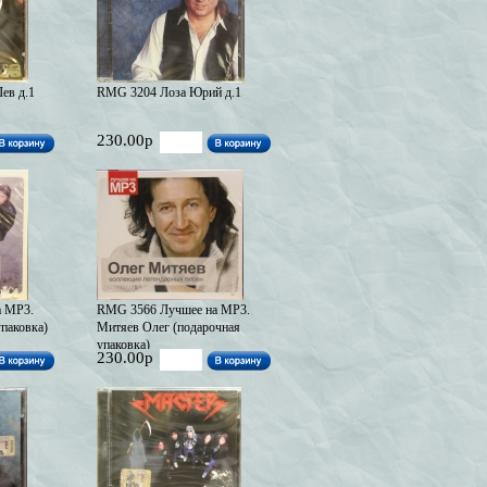
ев д.1
RMG 3204 Лоза Юрий д.1
230.00р
а MP3.
RMG 3566 Лучшее на MP3.
паковка)
Митяев Олег (подарочная
упаковка)
230.00р