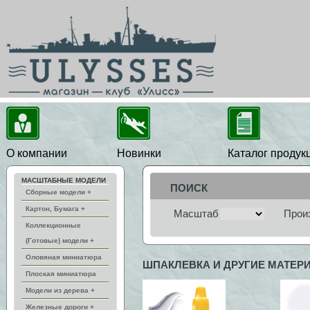
О компании
Новинки
Каталог продук
МАСШТАБНЫЕ МОДЕЛИ
ПОИСК
Сборные модели +
Картон, Бумага +
Масштаб
Прои
Коллекционные
(Готовые) модели +
Оловяная миниатюра
ШПАКЛЕВКА И ДРУГИЕ МАТЕР
Плоская миниатюра
Модели из дерева +
Железные дороги +