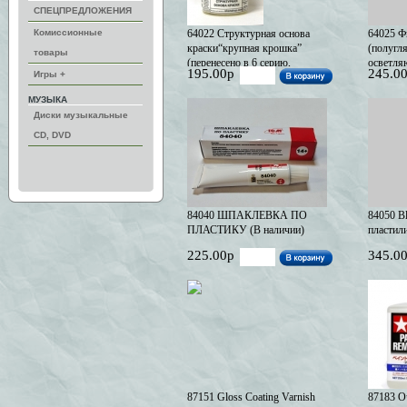
СПЕЦПРЕДЛОЖЕНИЯ
Комиссионные
64022 Структурная основа
64025 Ф
краски“крупная крошка”
(полугля
товары
(перенесено в 6 серию,
осветл
195.00р
245.0
Игры +
поскольку разбавляется 64001)
(перенес
(В наличии)
посколь
МУЗЫКА
(В нали
Диски музыкальные
CD, DVD
84040 ШПАКЛЕВКА ПО
84050 Bl
ПЛАСТИКУ (В наличии)
пластили
225.00р
345.0
87151 Gloss Coating Varnish
87183 О