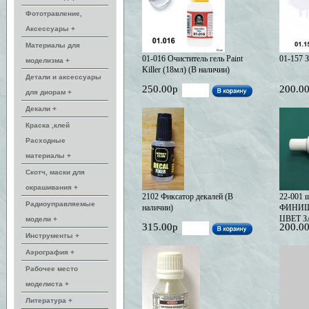
Фототравление,
Аксессуары +
Материалы для
01-016 Очиститель гель Paint
01-157 З
моделизма +
Killer (18мл) (В наличии)
Детали и аксессуары
250.00р
200.0
для диорам +
Декали +
Краска ,клей
Расходные
материалы +
Скотч, маски для
окрашивания +
2102 Фиксатор декалей (В
22-001 
Радиоуправляемые
наличии)
ФИНИШН
ЦВЕТ 
модели +
315.00р
200.0
наличии
Инструменты +
Аэрография +
Рабочее место
моделиста +
Литература +