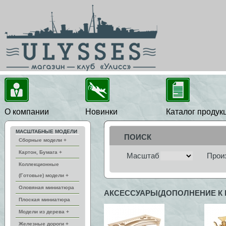
О компании
Новинки
Каталог продук
МАСШТАБНЫЕ МОДЕЛИ
ПОИСК
Сборные модели +
Картон, Бумага +
Масштаб
Прои
Коллекционные
(Готовые) модели +
Оловяная миниатюра
АКСЕССУАРЫ(ДОПОЛНЕНИЕ К
Плоская миниатюра
Модели из дерева +
Железные дороги +