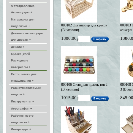
Фототравление,
Аксессуары +
Материалы для
000102 Органайзер для красок
000103 
моделизма +
(В наличии)
авиации
Детали и аксессуары
1800.00р
1380.
для диорам +
Декали +
Краска ,клей
Расходные
материалы +
Скотч, маски для
окрашивания +
000106 Стенд для красок тип 2
000108 
Радиоуправляемые
(В наличии)
3 (В нал
модели +
1015.00р
845.0
Инструменты +
Аэрография +
Рабочее место
моделиста +
Литература +