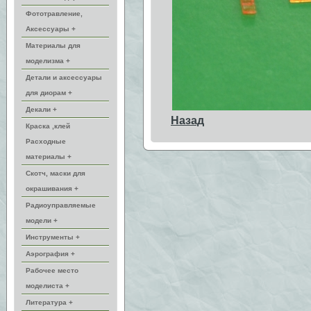
Фототравление,
Аксессуары +
Материалы для
моделизма +
Детали и аксессуары
для диорам +
Декали +
Назад
Краска ,клей
Расходные
материалы +
Скотч, маски для
окрашивания +
Радиоуправляемые
модели +
Инструменты +
Аэрография +
Рабочее место
моделиста +
Литература +