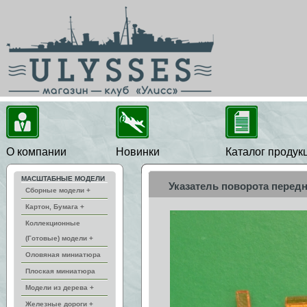
О компании
Новинки
Каталог продук
МАСШТАБНЫЕ МОДЕЛИ
Указатель поворота передни
Сборные модели +
Картон, Бумага +
Коллекционные
(Готовые) модели +
Оловяная миниатюра
Плоская миниатюра
Модели из дерева +
Железные дороги +