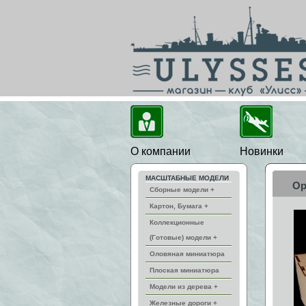
О компании
Новинки
МАСШТАБНЫЕ МОДЕЛИ
Ор
Сборные модели +
Картон, Бумага +
Коллекционные
(Готовые) модели +
Оловяная миниатюра
Плоская миниатюра
Модели из дерева +
Железные дороги +