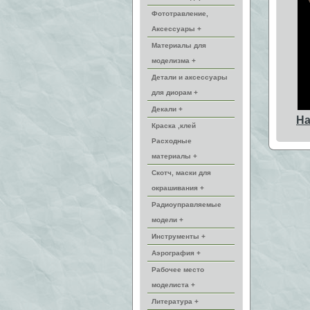
Фототравление,
Аксессуары +
Материалы для
моделизма +
Детали и аксессуары
для диорам +
Декали +
На
Краска ,клей
Расходные
материалы +
Скотч, маски для
окрашивания +
Радиоуправляемые
модели +
Инструменты +
Аэрография +
Рабочее место
моделиста +
Литература +