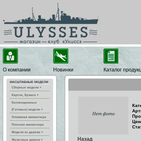
О компании
Новинки
Каталог продук
МАСШТАБНЫЕ МОДЕЛИ
Сборные модели +
Картон, Бумага +
Коллекционные
Кат
(Готовые) модели +
Арт
Про
Оловяная миниатюра
Цен
Плоская миниатюра
Ста
Модели из дерева +
Назад
Железные дороги +