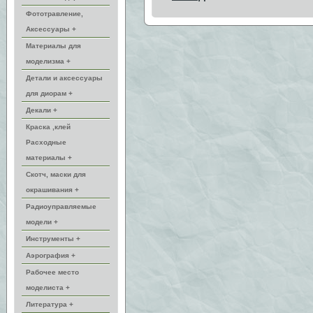
Фототравление,
Аксессуары +
Материалы для
моделизма +
Детали и аксессуары
для диорам +
Декали +
Краска ,клей
Расходные
материалы +
Скотч, маски для
окрашивания +
Радиоуправляемые
модели +
Инструменты +
Аэрография +
Рабочее место
моделиста +
Литература +