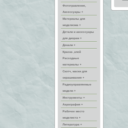
Фототравление,
Аксессуары +
Материалы для
моделизма +
Детали и аксессуары
для диорам +
Декали +
Краска ,клей
Расходные
материалы +
Скотч, маски для
окрашивания +
Радиоуправляемые
модели +
Инструменты +
Аэрография +
Рабочее место
моделиста +
Литература +