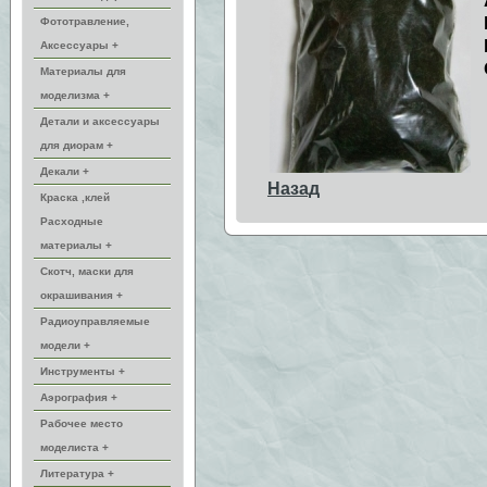
Фототравление,
Аксессуары +
Материалы для
моделизма +
Детали и аксессуары
для диорам +
Декали +
Назад
Краска ,клей
Расходные
материалы +
Скотч, маски для
окрашивания +
Радиоуправляемые
модели +
Инструменты +
Аэрография +
Рабочее место
моделиста +
Литература +