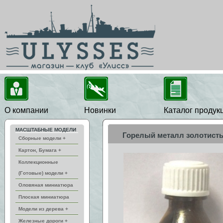
О компании
Новинки
Каталог продук
МАСШТАБНЫЕ МОДЕЛИ
Горелый металл золотист
Сборные модели +
Картон, Бумага +
Коллекционные
(Готовые) модели +
Оловяная миниатюра
Плоская миниатюра
Модели из дерева +
Железные дороги +