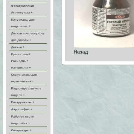
Фототравление,
Аксессуары +
Материалы для
моделизма +
Детали и аксессуары
для диорам +
Декали +
Назад
Краска ,клей
Расходные
материалы +
Скотч, маски для
окрашивания +
Радиоуправляемые
модели +
Инструменты +
Аэрография +
Рабочее место
моделиста +
Литература +