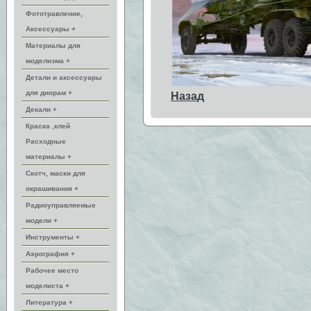
Фототравление,
Аксессуары +
Материалы для
моделизма +
Детали и аксессуары
для диорам +
Назад
Декали +
Краска ,клей
Расходные
материалы +
Скотч, маски для
окрашивания +
Радиоуправляемые
модели +
Инструменты +
Аэрография +
Рабочее место
моделиста +
Литература +