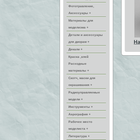
Фототравление,
Аксессуары +
Материалы для
моделизма +
Детали и аксессуары
На
для диорам +
Декали +
Краска ,клей
Расходные
материалы +
Скотч, маски для
окрашивания +
Радиоуправляемые
модели +
Инструменты +
Аэрография +
Рабочее место
моделиста +
Литература +