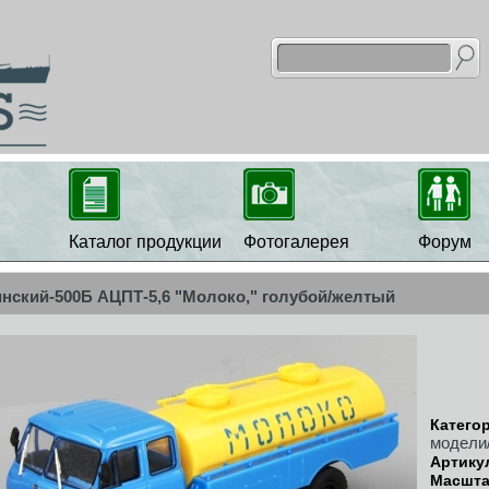
Каталог продукции
Фотогалерея
Форум
нский-500Б АЦПТ-5,6 "Молоко," голубой/желтый
Катего
модели
Артику
Масшт