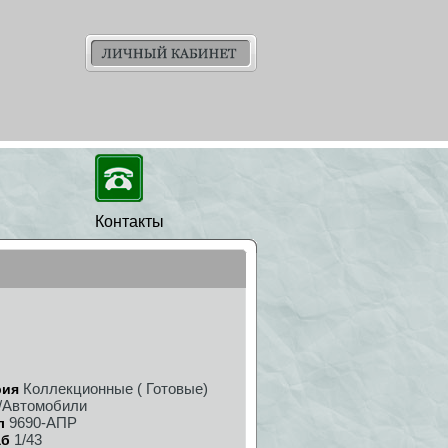
Контакты
Коллекционные ( Готовые)
рия
/Автомобили
9690-АПР
л
1/43
аб