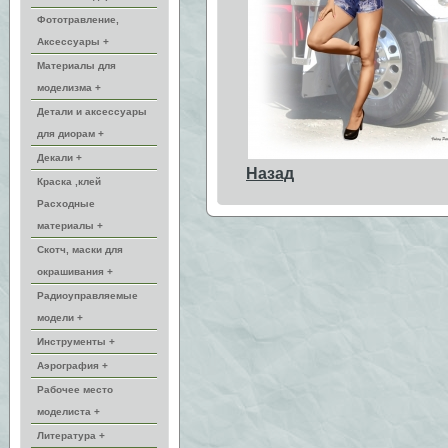
Фототравление,
Аксессуары +
Материалы для
моделизма +
Детали и аксессуары
для диорам +
Декали +
Назад
Краска ,клей
Расходные
материалы +
Скотч, маски для
окрашивания +
Радиоуправляемые
модели +
Инструменты +
Аэрография +
Рабочее место
моделиста +
Литература +