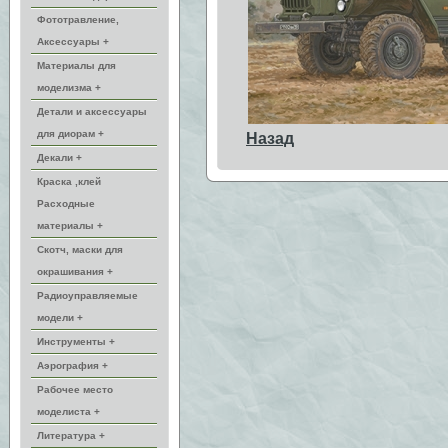
Фототравление,
Аксессуары +
Материалы для
моделизма +
Детали и аксессуары
для диорам +
Назад
Декали +
Краска ,клей
Расходные
материалы +
Скотч, маски для
окрашивания +
Радиоуправляемые
модели +
Инструменты +
Аэрография +
Рабочее место
моделиста +
Литература +