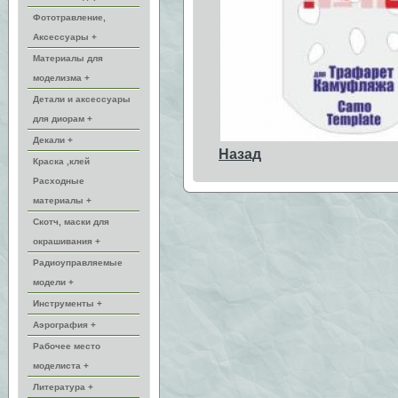
Фототравление,
Аксессуары +
Материалы для
моделизма +
Детали и аксессуары
для диорам +
Декали +
Назад
Краска ,клей
Расходные
материалы +
Скотч, маски для
окрашивания +
Радиоуправляемые
модели +
Инструменты +
Аэрография +
Рабочее место
моделиста +
Литература +