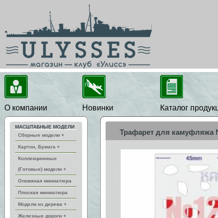
О компании
Новинки
Каталог продук
МАСШТАБНЫЕ МОДЕЛИ
Трафарет для камуфляжа
Сборные модели +
Картон, Бумага +
Коллекционные
(Готовые) модели +
Оловяная миниатюра
Плоская миниатюра
Модели из дерева +
Железные дороги +