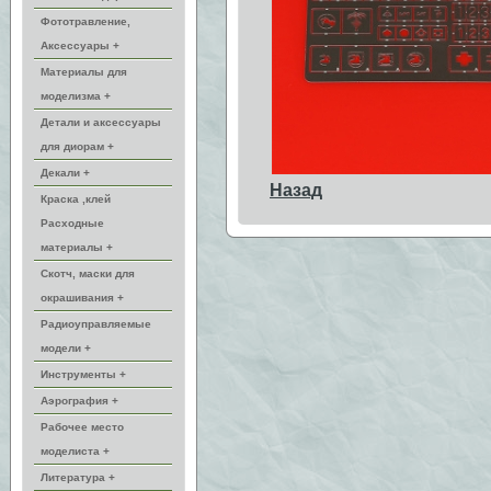
Фототравление,
Аксессуары +
Материалы для
моделизма +
Детали и аксессуары
для диорам +
Декали +
Назад
Краска ,клей
Расходные
материалы +
Скотч, маски для
окрашивания +
Радиоуправляемые
модели +
Инструменты +
Аэрография +
Рабочее место
моделиста +
Литература +