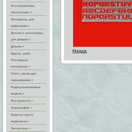
Фототравление,
Аксессуары +
Материалы для
моделизма +
Детали и аксессуары
для диорам +
Декали +
Назад
Краска ,клей
Расходные
материалы +
Скотч, маски для
окрашивания +
Радиоуправляемые
модели +
Инструменты +
Аэрография +
Рабочее место
моделиста +
Литература +