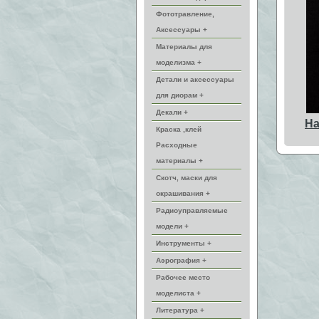
Фототравление,
Аксессуары +
Материалы для
моделизма +
Детали и аксессуары
для диорам +
Декали +
На
Краска ,клей
Расходные
материалы +
Скотч, маски для
окрашивания +
Радиоуправляемые
модели +
Инструменты +
Аэрография +
Рабочее место
моделиста +
Литература +