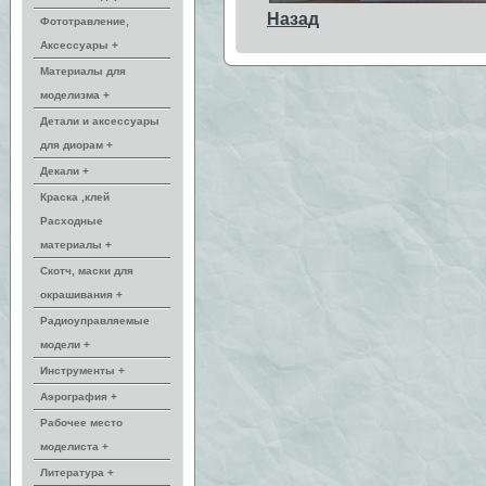
Назад
Фототравление,
Аксессуары +
Материалы для
моделизма +
Детали и аксессуары
для диорам +
Декали +
Краска ,клей
Расходные
материалы +
Скотч, маски для
окрашивания +
Радиоуправляемые
модели +
Инструменты +
Аэрография +
Рабочее место
моделиста +
Литература +