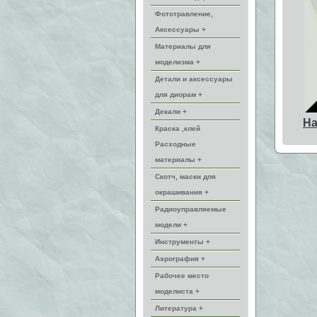
Фототравление,
Аксессуары +
Материалы для
моделизма +
Детали и аксессуары
для диорам +
Декали +
На
Краска ,клей
Расходные
материалы +
Скотч, маски для
окрашивания +
Радиоуправляемые
модели +
Инструменты +
Аэрография +
Рабочее место
моделиста +
Литература +