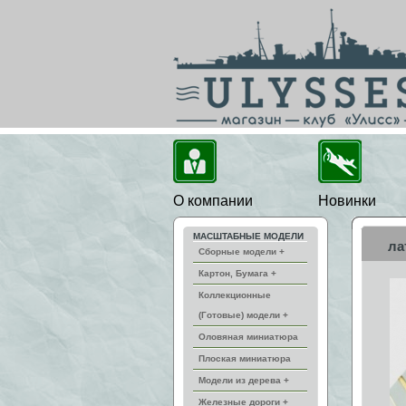
О компании
Новинки
МАСШТАБНЫЕ МОДЕЛИ
ла
Сборные модели +
Картон, Бумага +
Коллекционные
(Готовые) модели +
Оловяная миниатюра
Плоская миниатюра
Модели из дерева +
Железные дороги +