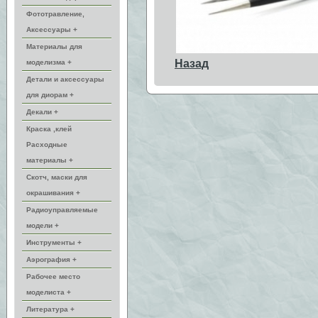
Фототравление,
Аксессуары +
Материалы для
Назад
моделизма +
Детали и аксессуары
для диорам +
Декали +
Краска ,клей
Расходные
материалы +
Скотч, маски для
окрашивания +
Радиоуправляемые
модели +
Инструменты +
Аэрография +
Рабочее место
моделиста +
Литература +