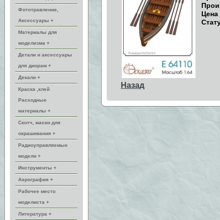
Прои
Фототравление,
Цена
Аксессуары +
Стату
Материалы для
моделизма +
Детали и аксессуары
для диорам +
Декали +
Назад
Краска ,клей
Расходные
материалы +
Скотч, маски для
окрашивания +
Радиоуправляемые
модели +
Инструменты +
Аэрография +
Рабочее место
моделиста +
Литература +