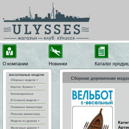
О компании
Новинки
Каталог продук
МАСШТАБНЫЕ МОДЕЛИ
Сборная деревянная модель
Сборные модели +
Картон, Бумага +
Коллекционные
(Готовые) модели +
Оловяная миниатюра
Плоская миниатюра
Модели из дерева +
Кате
Арти
Железные дороги +