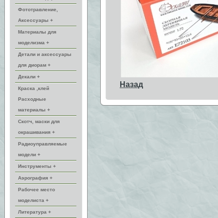
Фототравление,
Аксессуары +
Материалы для
моделизма +
Детали и аксессуары
для диорам +
Декали +
Назад
Краска ,клей
Расходные
материалы +
Скотч, маски для
окрашивания +
Радиоуправляемые
модели +
Инструменты +
Аэрография +
Рабочее место
моделиста +
Литература +