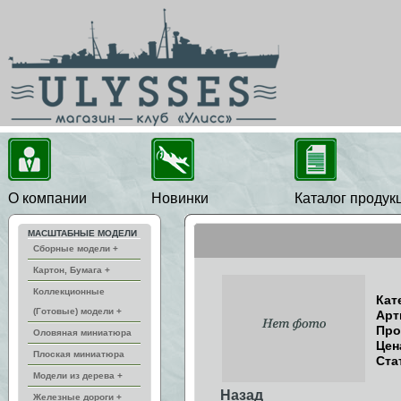
О компании
Новинки
Каталог продук
МАСШТАБНЫЕ МОДЕЛИ
Сборные модели +
Картон, Бумага +
Коллекционные
Кат
(Готовые) модели +
Арт
Про
Оловяная миниатюра
Цен
Плоская миниатюра
Ста
Модели из дерева +
Назад
Железные дороги +