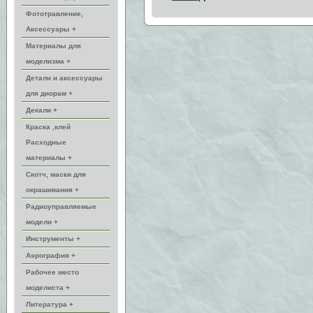
Фототравление,
Аксессуары +
Материалы для
моделизма +
Детали и аксессуары
для диорам +
Декали +
Краска ,клей
Расходные
материалы +
Скотч, маски для
окрашивания +
Радиоуправляемые
модели +
Инструменты +
Аэрография +
Рабочее место
моделиста +
Литература +