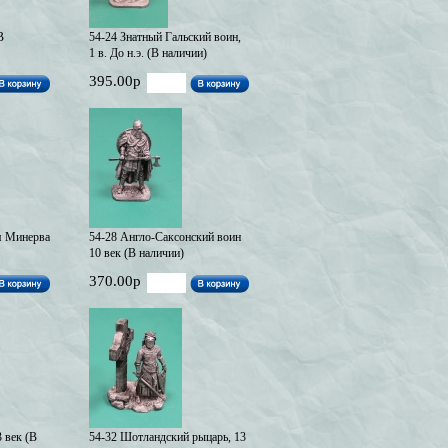
В
54-24 Знатный Гальский воин,
1 в. До н.э. (В наличии)
395.00р
я Минерва
54-28 Англо-Саксонский воин
10 век (В наличии)
370.00р
3 век (В
54-32 Шотландский рыцарь, 13