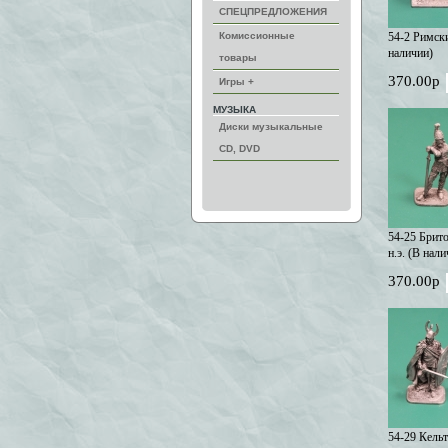
СПЕЦПРЕДЛОЖЕНИЯ
Комиссионные
54-2 Римски
наличии)
товары
370.00р
Игры +
МУЗЫКА
Диски музыкальные
CD, DVD
54-25 Брито
н.э. (В нали
370.00р
54-29 Кельт