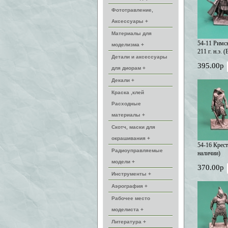
Фототравление,
Аксессуары +
Материалы для
54-11 Римск
моделизма +
211 г. н.э. 
Детали и аксессуары
395.00р
для диорам +
Декали +
Краска ,клей
Расходные
материалы +
Скотч, маски для
окрашивания +
54-16 Крест
Радиоуправляемые
наличии)
модели +
370.00р
Инструменты +
Аэрография +
Рабочее место
моделиста +
Литература +