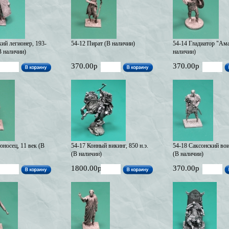
ий легионер, 193-
54-12 Пират (В наличии)
54-14 Гладиатор "Ам
(В наличии)
наличии)
370.00р
370.00р
оносец, 11 век (В
54-17 Конный викинг, 850 н.э.
54-18 Саксонский воин
(В наличии)
(В наличии)
1800.00р
370.00р