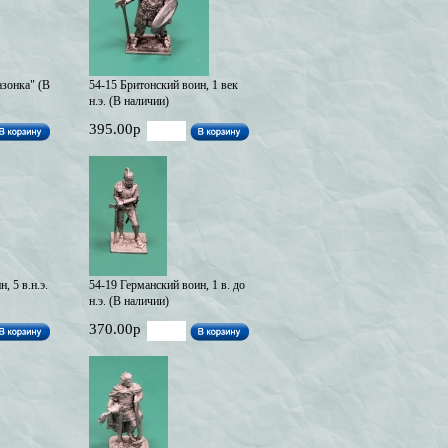
азонка" (В
54-15 Бритонский воин, 1 век
н.э. (В наличии)
395.00р
, 5 в.н.э.
54-19 Германский воин, 1 в. до
н.э. (В наличии)
370.00р