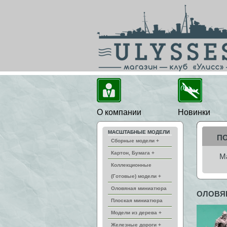
О компании
Новинки
МАСШТАБНЫЕ МОДЕЛИ
П
Сборные модели +
Картон, Бумага +
М
Коллекционные
(Готовые) модели +
Оловяная миниатюра
ОЛОВЯ
Плоская миниатюра
Модели из дерева +
Железные дороги +