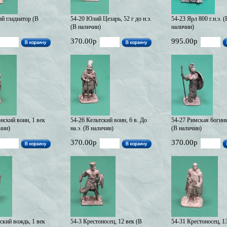
й гладиатор (В
54-20 Юлий Цезарь, 52 г до н.э.
54-23 Ярл 800 г.н.э. (
(В наличии)
наличии)
370.00р
995.00р
нский воин, 1 век
54-26 Кельтский воин, 6 в. До
54-27 Римская богин
чии)
на.э. (В наличии)
(В наличии)
370.00р
370.00р
ский вождь, 1 век
54-3 Крестоносец, 12 век (В
54-31 Крестоносец, 1