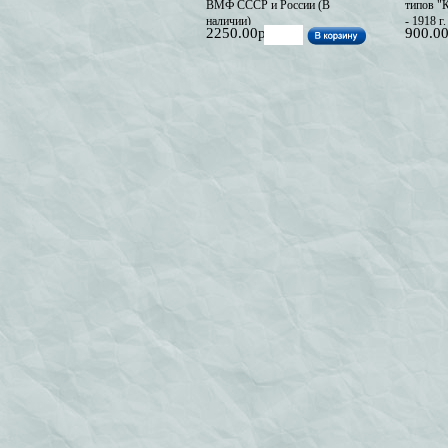
ВМФ СССР и России (В
типов "К
наличии)
- 1918 г.
2250.00р
900.0