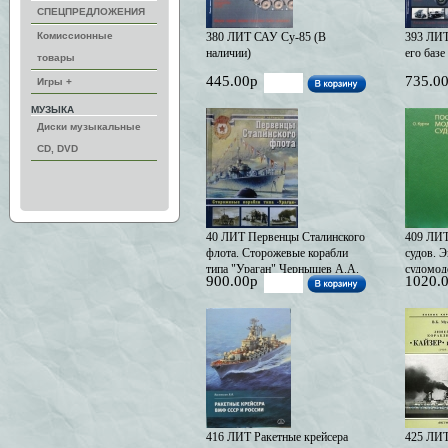
СПЕЦПРЕДЛОЖЕНИЯ
Комиссионные
380 ЛИТ САУ Су-85 (В
393 ЛИТ
наличии)
его базе
товары
445.00р
735.0
Игры +
МУЗЫКА
Диски музыкальные
CD, DVD
40 ЛИТ Первенцы Сталинского
409 ЛИТ
флота. Сторожевые корабли
судов. 
типа "Ураган" Чернышев А.А.
судомоде
900.00р
1020.
(В наличии)
1977; Ве
страниц:
Судостр
наличии
416 ЛИТ Ракетные крейсера
425 ЛИТ