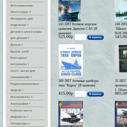
Фототравление,
Аксессуары +
Материалы для
245 ЛИТ Великие морские
248 ЛИТ
моделизма +
сражения Данилов С.Ю. (В
"Шквал"
Детали и аксессуары
наличии)
№16 200
525.00р
545.0
наличии
для диорам +
Декали +
Краска ,клей
Расходные
материалы +
Скотч, маски для
окрашивания +
309 ЛИТ Атомные крейсера
35 ЛИТ 
Радиоуправляемые
типа "Киров" (В наличии)
произве
1. Обор
модели +
415.00р
885.0
поход в
Инструменты +
В.И. (В 
Аэрография +
Рабочее место
моделиста +
Литература +