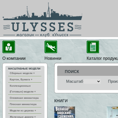
О компании
Новинки
Каталог продук
МАСШТАБНЫЕ МОДЕЛИ
ПОИСК
Сборные модели +
Картон, Бумага +
Масштаб
Прои
Коллекционные
(Готовые) модели +
Оловяная миниатюра
КНИГИ
Плоская миниатюра
Модели из дерева +
Железные дороги +