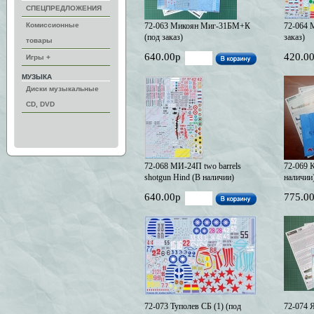
СПЕЦПРЕДЛОЖЕНИЯ
Комиссионные
72-063 Микоян Миг-31БМ+К
72-064 
(под заказ)
заказ)
товары
640.00р
420.0
Игры +
МУЗЫКА
Диски музыкальные
CD, DVD
72-068 МИ-24П two barrels
72-069 
shotgun Hind (В наличии)
наличии
640.00р
775.0
72-073 Туполев СБ (1) (под
72-074 