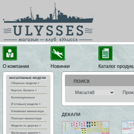
О компании
Новинки
Каталог продук
МАСШТАБНЫЕ МОДЕЛИ
ПОИСК
Сборные модели +
Картон, Бумага +
Масштаб
Прои
Коллекционные
(Готовые) модели +
Оловяная миниатюра
ДЕКАЛИ
Плоская миниатюра
Модели из дерева +
Железные дороги +