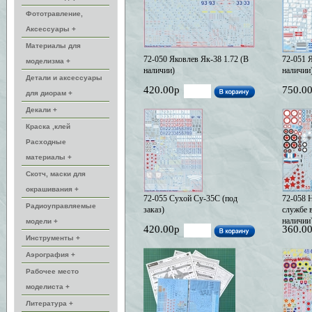
Фототравление,
Аксессуары +
Материалы для
72-050 Яковлев Як-38 1.72 (В
72-051 Я
моделизма +
наличии)
наличии
Детали и аксессуары
420.00р
750.0
для диорам +
Декали +
Краска ,клей
Расходные
материалы +
Скотч, маски для
окрашивания +
72-055 Сухой Су-35С (под
72-058 
Радиоуправляемые
заказ)
службе 
наличии
модели +
420.00р
360.0
Инструменты +
Аэрография +
Рабочее место
моделиста +
Литература +